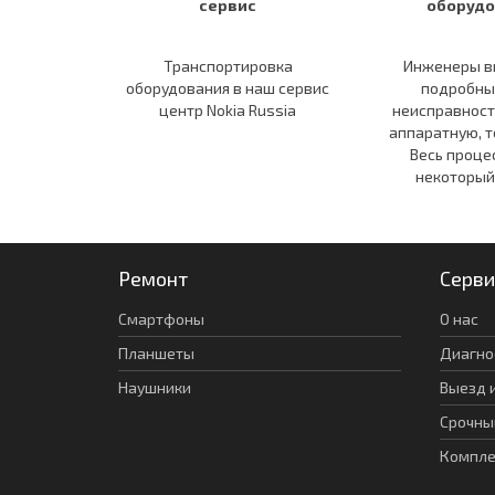
сервис
оборудо
Транспортировка
Инженеры в
оборудования в наш сервис
подробны
центр Nokia Russia
неисправност
аппаратную, т
Весь проце
некоторый
Ремонт
Серви
Смартфоны
О нас
Планшеты
Диагно
Наушники
Выезд 
Срочны
Компл