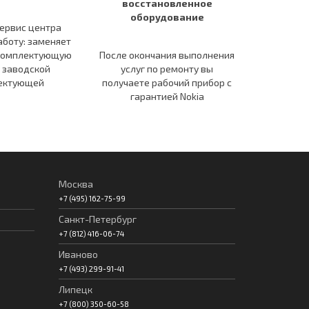
восстановленное
оборудование
ервис центра
аботу: заменяет
комплектующую
После окончания выполнения
 заводской
услуг по ремонту вы
ектующей
получаете рабочий прибор c
гарантией Nokia
Москва
+7 (495) 162-75-99
Санкт-Петербург
+7 (812) 416-06-74
Иваново
+7 (493) 299-91-41
Липецк
+7 (800) 350-60-58