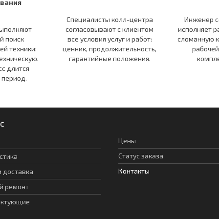
вания
Специалисты колл-центра
Инженер с
ыполняют
согласовывают c клиентом
исполняет р
й поиск
все условия услуг и работ:
сломанную 
ей техники:
ценник, продолжительность,
рабочей
ехническую.
гарантийные положения.
компл
сс длится
 период.
с
Цены
Статус заказа
стика
Контакты
и доставка
й ремонт
ектующие